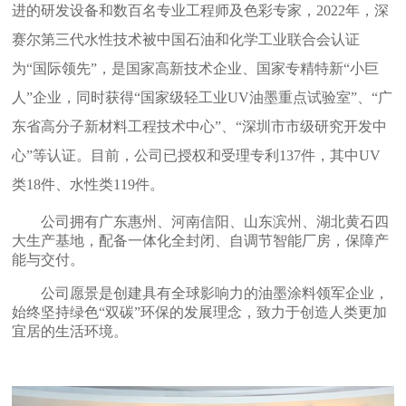
进的研发设备和
数
百
名专业工程师及色彩专家，
2022年，深
赛尔第三代水性技术被中国石油和化学工业联合会认证
为“国际领先”，是
国家高新技术
企业、国家专精特新
“小巨
人”企业，同时获得
“国家级轻工业UV油墨重点试验室”、“广
东省高分子新材料工程技术中心”、“深圳市市级研究开发中
心”
等认证
。
目前，
公司已授权和受理专利
137件，
其中
UV
类18件、水性类119件。
公司拥有广东惠州、河南信阳、山东滨州、湖北黄石四
大生产基地，配备一体化全封闭、自调节智能厂房，保障产
能与交付。
公司
愿景是
创建具有全球影响力的油墨涂料领军企业
，
始终
坚持绿色
“双碳”环保的发展理念，致力于创造人类更加
宜居
的生活环境
。